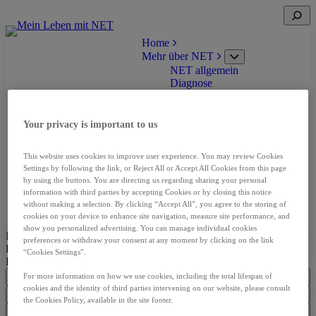
Zum
Suche
Inhalt
öffnen
springen
Home
Mehr über NET
Untermenü
NET allgemein
öffnen
Diagnose
Behandlung
Leben mit NET
Patient*innenberichte
Your privacy is important to us
Hilfe erhalten
Untermenü
Häufig gestellte Fragen (FAQ)
öffnen
This website uses cookies to improve user experience. You may review Cookies
NET-Zentrum &
Settings by following the link, or Reject All or Accept All Cookies from this page
Selbsthilfegruppe finden
by using the buttons. You are directing us regarding sharing your personal
Informationsmaterial und
information with third parties by accepting Cookies or by closing this notice
aktuelle Buchtipps
without making a selection. By clicking “Accept All”, you agree to the storing of
Ihr Therapiebegleiter
cookies on your device to enhance site navigation, measure site performance, and
show you personalized advertising. You can manage individual cookies
Häufig gestellte Fragen (FAQ)
preferences or withdraw your consent at any moment by clicking on the link
Lesen und hören Sie Antworten auf häufige Fragen, die
“Cookies Settings”.
Patient*innen über neuroendokrine Tumoren (NET) gestellt haben.
Was sind neuroendokrine Tumoren (NET)?
For more information on how we use cookies, including the total lifespan of
cookies and the identity of third parties intervening on our website, please consult
Antwort 1
Antwort 2
Wo im Körper treten NET auf?
the Cookies Policy, available in the site footer.
Neuroendokrine Tumore oder
Antwort 1
Antwort 2
Wodurch werden NET verursacht?